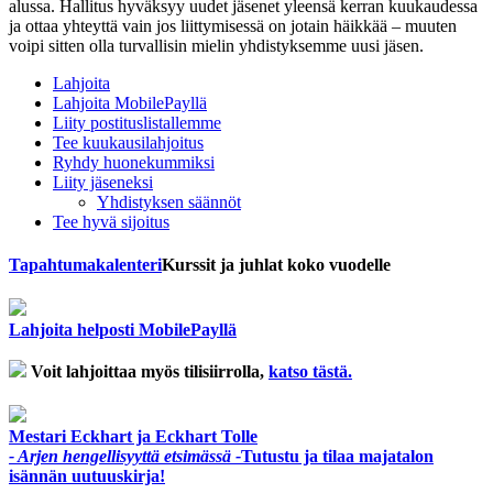
alussa. Hallitus hyväksyy uudet jäsenet yleensä kerran kuukaudessa
ja ottaa yhteyttä vain jos liittymisessä on jotain häikkää – muuten
voipi sitten olla turvallisin mielin yhdistyksemme uusi jäsen.
Lahjoita
Lahjoita MobilePayllä
Liity postituslistallemme
Tee kuukausilahjoitus
Ryhdy huonekummiksi
Liity jäseneksi
Yhdistyksen säännöt
Tee hyvä sijoitus
Tapahtuma­kalenteri
Kurssit ja juhlat koko vuodelle
Lahjoita helposti MobilePayllä
Voit lahjoittaa myös tilisiirrolla,
katso tästä.
Mestari Eckhart ja Eckhart Tolle
- Arjen hengellisyyttä etsimässä -
Tutustu ja tilaa majatalon
isännän uutuuskirja!