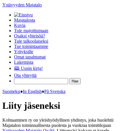
Ystävyyden Majatalo
Majatalosta
Kuvia
Tule majoittumaan
Osaksi yhteisöä?
Tule talkoolaiseksi
Tue toimintaamme
Yrityksille
Omat tapahtumat
Lukemista
🕮 Uusin kirja!
Ota yhteyttä
Suomeksi
♦
In English
♦
På Svenska
Liity jäseneksi
Kohtaaminen ry on yleishyödyllinen yhdistys, joka huolehtii
Majatalon toiminnallisesta puolesta ja vuokraa toimitilojaan
Ystävyyden Majatalo Oy:ltä
. Liittyessäsi kukaan ei kysele