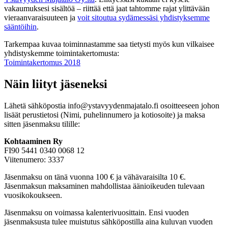
vakaumuksesi sisältöä – riittää että jaat tahtomme rajat ylittävään
vieraanvaraisuuteen ja
voit sitoutua sydämessäsi yhdistyksemme
sääntöihin
.
Tarkempaa kuvaa toiminnastamme saa tietysti myös kun vilkaisee
yhdistyskemme toimintakertomusta:
Toimintakertomus 2018
Näin liityt jäseneksi
Lähetä sähköpostia info@ystavyydenmajatalo.fi osoitteeseen johon
lisäät perustietosi (Nimi, puhelinnumero ja kotiosoite) ja maksa
sitten jäsenmaksu tilille:
Kohtaaminen Ry
FI90 5441 0340 0068 12
Viitenumero: 3337
Jäsenmaksu on tänä vuonna 100 € ja vähävaraisilta 10 €.
Jäsenmaksun maksaminen mahdollistaa äänioikeuden tulevaan
vuosikokoukseen.
Jäsenmaksu on voimassa kalenterivuosittain. Ensi vuoden
jäsenmaksusta tulee muistutus sähköpostilla aina kuluvan vuoden