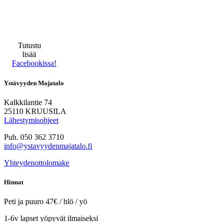
Tutustu
lisää
Facebookissa!
Ystävyyden Majatalo
Kalkkilantie 74
25110 KRUUSILA
Lähestymisohjeet
Puh. 050 362 3710
info@ystavyydenmajatalo.fi
Yhteydenottolomake
Hinnat
Peti ja puuro 47€ / hlö / yö
1-6v lapset yöpyvät ilmaiseksi