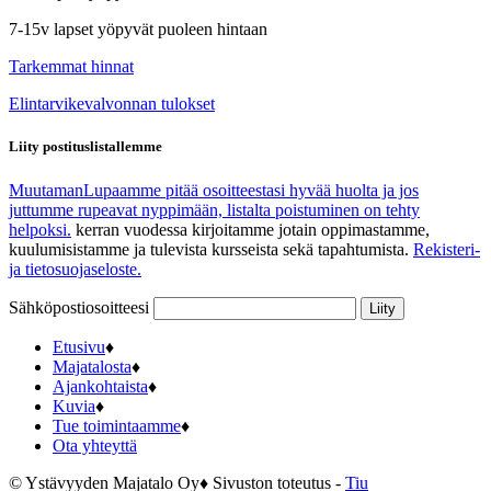
7-15v lapset yöpyvät puoleen hintaan
Tarkemmat hinnat
Elintarvikevalvonnan tulokset
Liity postituslistallemme
Muutaman
Lupaamme pitää osoitteestasi hyvää huolta ja jos
juttumme rupeavat nyppimään, listalta poistuminen on tehty
helpoksi.
kerran vuodessa kirjoitamme jotain oppimastamme,
kuulumisistamme ja tulevista kursseista sekä tapahtumista.
Rekisteri-
ja tietosuojaseloste.
Sähköpostiosoitteesi
Etusivu
♦
Majatalosta
♦
Ajankohtaista
♦
Kuvia
♦
Tue toimintaamme
♦
Ota yhteyttä
© Ystävyyden Majatalo Oy
♦
Sivuston toteutus -
Tiu