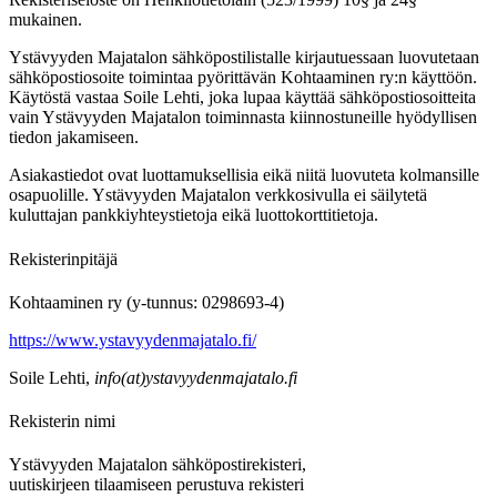
mukainen.
Ystävyyden Majatalon sähköpostilistalle kirjautuessaan luovutetaan
sähköpostiosoite toimintaa pyörittävän Kohtaaminen ry:n käyttöön.
Käytöstä vastaa Soile Lehti, joka lupaa käyttää sähköpostiosoitteita
vain Ystävyyden Majatalon toiminnasta kiinnostuneille hyödyllisen
tiedon jakamiseen.
A
siakastiedot ovat luottamuksellisia eikä niitä luovuteta kolmansille
osapuolille. Ystävyyden Majatalon verkkosivulla ei säilytetä
kuluttajan pankkiyhteystietoja eikä luottokorttitietoja.
Rekisterinpitäjä
Kohtaaminen ry (y-tunnus: 0298693-4)
https://www.ystavyydenmajatalo.fi/
Soile Lehti,
info(at)ystavyydenmajatalo.fi
Rekisterin nimi
Ystävyyden Majatalon sähköpostirekisteri,
uutiskirjeen tilaamiseen perustuva rekisteri