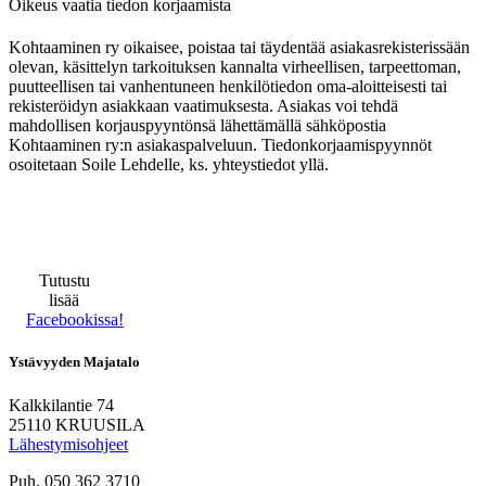
Oikeus vaatia tiedon korjaamista
Kohtaaminen ry oikaisee, poistaa tai täydentää asiakasrekisterissään
olevan, käsittelyn tarkoituksen kannalta virheellisen, tarpeettoman,
puutteellisen tai vanhentuneen henkilötiedon oma-aloitteisesti tai
rekisteröidyn asiakkaan vaatimuksesta. Asiakas voi tehdä
mahdollisen korjauspyyntönsä lähettämällä sähköpostia
Kohtaaminen ry:n asiakaspalveluun. Tiedonkorjaamispyynnöt
osoitetaan Soile Lehdelle, ks. yhteystiedot yllä.
Tutustu
lisää
Facebookissa!
Ystävyyden Majatalo
Kalkkilantie 74
25110 KRUUSILA
Lähestymisohjeet
Puh. 050 362 3710