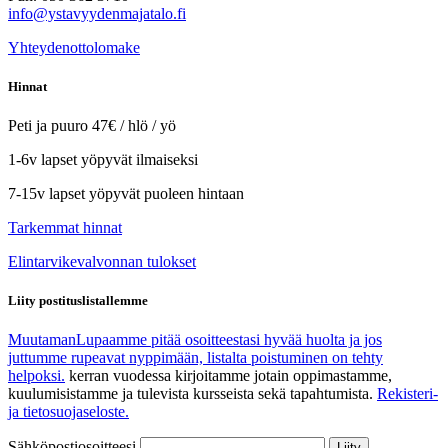
info@ystavyydenmajatalo.fi
Yhteydenottolomake
Hinnat
Peti ja puuro 47€ / hlö / yö
1-6v lapset yöpyvät ilmaiseksi
7-15v lapset yöpyvät puoleen hintaan
Tarkemmat hinnat
Elintarvikevalvonnan tulokset
Liity postituslistallemme
Muutaman
Lupaamme pitää osoitteestasi hyvää huolta ja jos
juttumme rupeavat nyppimään, listalta poistuminen on tehty
helpoksi.
kerran vuodessa kirjoitamme jotain oppimastamme,
kuulumisistamme ja tulevista kursseista sekä tapahtumista.
Rekisteri-
ja tietosuojaseloste.
Sähköpostiosoitteesi