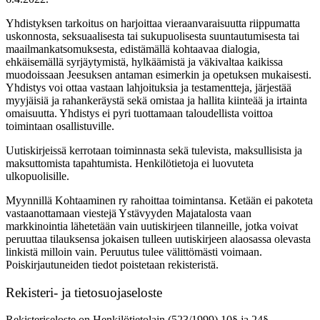
Yhdistyksen tarkoitus on harjoittaa vieraanvaraisuutta riippumatta
uskonnosta, seksuaalisesta tai sukupuolisesta suuntautumisesta tai
maailmankatsomuksesta, edistämällä kohtaavaa dialogia,
ehkäisemällä syrjäytymistä, hylkäämistä ja väkivaltaa kaikissa
muodoissaan Jeesuksen antaman esimerkin ja opetuksen mukaisesti.
Yhdistys voi ottaa vastaan lahjoituksia ja testamentteja, järjestää
myyjäisiä ja rahankeräystä sekä omistaa ja hallita kiinteää ja irtainta
omaisuutta. Yhdistys ei pyri tuottamaan taloudellista voittoa
toimintaan osallistuville.
Uutiskirjeissä kerrotaan toiminnasta sekä tulevista, maksullisista ja
maksuttomista tapahtumista. Henkilötietoja ei luovuteta
ulkopuolisille.
Myynnillä Kohtaaminen ry rahoittaa toimintansa. Ketään ei pakoteta
vastaanottamaan viestejä Ystävyyden Majatalosta vaan
markkinointia lähetetään vain uutiskirjeen tilanneille, jotka voivat
peruuttaa tilauksensa jokaisen tulleen uutiskirjeen alaosassa olevasta
linkistä milloin vain. Peruutus tulee välittömästi voimaan.
Poiskirjautuneiden tiedot poistetaan rekisteristä.
Rekisteri- ja tietosuojaseloste
Rekisteriseloste on Henkilötietolain (523/1999) 10§ ja 24§