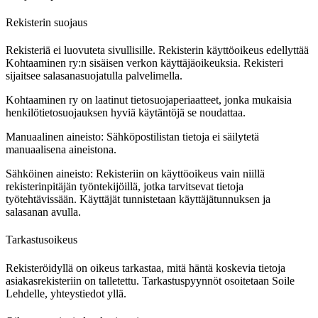
Rekisterin suojaus
Rekisteriä ei luovuteta sivullisille. Rekisterin käyttöoikeus edellyttää
Kohtaaminen ry:n sisäisen verkon käyttäjäoikeuksia. Rekisteri
sijaitsee salasanasuojatulla palvelimella.
Kohtaaminen ry on laatinut tietosuojaperiaatteet, jonka mukaisia
henkilötietosuojauksen hyviä käytäntöjä se noudattaa.
Manuaalinen aineisto: Sähköpostilistan tietoja ei säilytetä
manuaalisena aineistona.
Sähköinen aineisto: Rekisteriin on käyttöoikeus vain niillä
rekisterinpitäjän työntekijöillä, jotka tarvitsevat tietoja
työtehtävissään. Käyttäjät tunnistetaan käyttäjätunnuksen ja
salasanan avulla.
Tarkastusoikeus
Rekisteröidyllä on oikeus tarkastaa, mitä häntä koskevia tietoja
asiakasrekisteriin on talletettu. Tarkastuspyynnöt osoitetaan Soile
Lehdelle, yhteystiedot yllä.