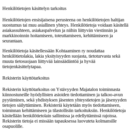
Henkilötietojen käsittelyn tarkoitus
Henkilötietojen ensisijaisena perusteena on henkilötietojen haltijan
suostumus tai muu asiallinen yhteys. Henkilötietoja voidaan käsitellä
asiakassuhteen, asiakaspalvelun ja niihin liittyvän viestinnän ja
markkinoinnin hoitamiseen, toteuttamiseen, kehittämiseen ja
seurantaan.
Henkilötietoja käsitellessään Kohtaaminen ry noudattaa
henkilötietolakia, lakia yksityisyyden suojasta, tietoturvasta sekä
muuta tietosuojaan liittyvää lainsäädäntöä ja hyvää
tietojenkäsittelytapaa.
Rekisterin käyttötarkoitus
Rekisterin käyttötarkoitus on Ystävyyden Majatalon toiminnasta
kiinnostuneille hyödyllisten asioiden tiedottaminen ja talkoo-avun
pyytäminen, sekä yhdistyksen jäsenten yhteystietojen ja jäsenyyden
tietojen säilyttäminen. Rekisteriä käytetään myös tiedottamiseen,
toiminnan kehittämiseen ja tilastollisiin tarkoituksiin. Henkilötietoja
käsitellään henkilötietolain sallimissa ja edellyttämissä rajoissa.
Rekisterin tietoja ei missään tapauksessa luovuteta kolmansille
osapuolille.