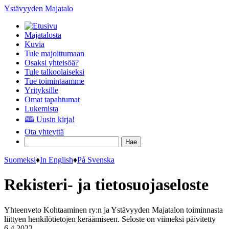
Ystävyyden Majatalo
Majatalosta
Kuvia
Tule majoittumaan
Osaksi yhteisöä?
Tule talkoolaiseksi
Tue toimintaamme
Yrityksille
Omat tapahtumat
Lukemista
🕮 Uusin kirja!
Ota yhteyttä
Suomeksi
♦
In English
♦
På Svenska
Rekisteri- ja tietosuojaseloste
Yhteenveto Kohtaaminen ry:n ja Ystävyyden Majatalon toiminnasta
liittyen henkilötietojen keräämiseen. Seloste on viimeksi päivitetty
6.4.2022.