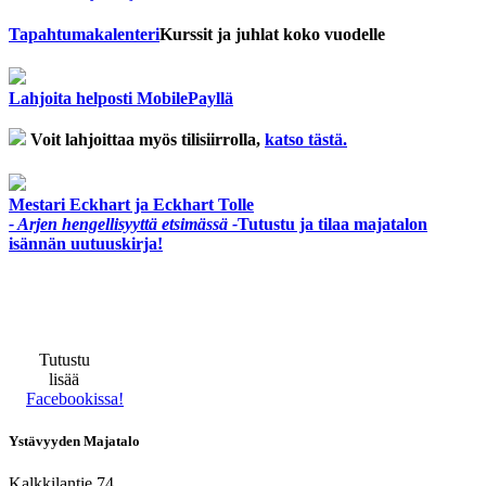
Tapahtuma­kalenteri
Kurssit ja juhlat koko vuodelle
Lahjoita helposti MobilePayllä
Voit lahjoittaa myös tilisiirrolla,
katso tästä.
Mestari Eckhart ja Eckhart Tolle
- Arjen hengellisyyttä etsimässä -
Tutustu ja tilaa majatalon
isännän uutuuskirja!
Tutustu
lisää
Facebookissa!
Ystävyyden Majatalo
Kalkkilantie 74