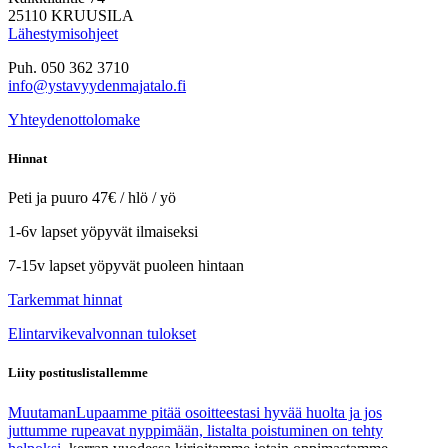
25110 KRUUSILA
Lähestymisohjeet
Puh. 050 362 3710
info@ystavyydenmajatalo.fi
Yhteydenottolomake
Hinnat
Peti ja puuro 47€ / hlö / yö
1-6v lapset yöpyvät ilmaiseksi
7-15v lapset yöpyvät puoleen hintaan
Tarkemmat hinnat
Elintarvikevalvonnan tulokset
Liity postituslistallemme
Muutaman
Lupaamme pitää osoitteestasi hyvää huolta ja jos
juttumme rupeavat nyppimään, listalta poistuminen on tehty