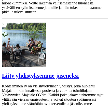
huonekummiksi. Voitte rakentaa valitsemastanne huoneesta
ystävällisen sylin itsellenne ja muille ja näin tukea toimintaamme
pitkälle tulevaisuuteen.
Liity yhdistyksemme jäseneksi
Kohtaaminen ry on yleishyödyllinen yhdistys, joka huolehtii
Majatalon toiminnalisesta puolesta ja vuokraa toimitilojaan
Ystävyyden Majatalo OY:ltä. Kaikki jotka jakavat tahtomme rajat
ylittävään vieraanvaraisuuteen ja voivat sitoutua sydämessäsi
yhdistyksemme sääntöihin ovat tervetulleita jäseniksemme.