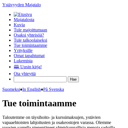
Ystävyyden Majatalo
Majatalosta
Kuvia
Tule majoittumaan
Osaksi yhteisöä?
Tule talkoolaiseksi
Tue toimintaamme
Yrityksille
Omat tapahtumat
Lukemista
🕮 Uusin kirja!
Ota yhteyttä
Suomeksi
♦
In English
♦
På Svenska
Tue toimintaamme
Taloutemme on täysihoito- ja kurssimaksujen, ystävien
vapaaehtoisten lahjoitusten ja osakeostojen varassa. Olemme
vuosien varrella pienentäneet yhteiskunnallisia menoja sadoilla