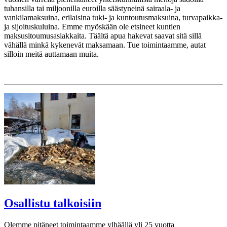
tuhansilla tai miljoonilla euroilla säästyneinä sairaala- ja
vankilamaksuina, erilaisina tuki- ja kuntoutusmaksuina, turvapaikka-
ja sijoituskuluina. Emme myöskään ole etsineet kuntien
maksusitoumusasiakkaita. Täältä apua hakevat saavat sitä sillä
vähällä minkä kykenevät maksamaan. Tue toimintaamme, autat
silloin meitä auttamaan muita.
Osallistu talkoisiin
Olemme pitäneet toimintaamme ylhäällä yli 25 vuotta