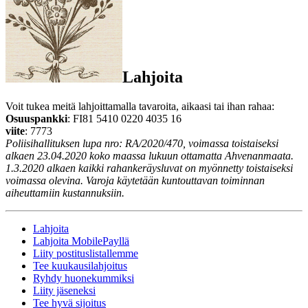
Lahjoita
Voit tukea meitä lahjoittamalla tavaroita, aikaasi tai ihan rahaa:
Osuuspankki
: FI81 5410 0220 4035 16
viite
: 7773
Poliisihallituksen lupa nro: RA/2020/470, voimassa toistaiseksi
alkaen 23.04.2020 koko maassa lukuun ottamatta Ahvenanmaata.
1.3.2020 alkaen kaikki rahankeräysluvat on myönnetty toistaiseksi
voimassa olevina. Varoja käytetään kuntouttavan toiminnan
aiheuttamiin kustannuksiin.
Lahjoita
Lahjoita MobilePayllä
Liity postituslistallemme
Tee kuukausilahjoitus
Ryhdy huonekummiksi
Liity jäseneksi
Tee hyvä sijoitus