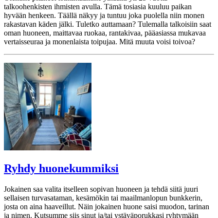
talkoohenkisten ihmisten avulla. Tämä tosiasia kuuluu paikan
hyvään henkeen. Täällä näkyy ja tuntuu joka puolella niin monen
rakastavan käden jälki. Tuletko auttamaan? Tulemalla talkoisiin saat
oman huoneen, maittavaa ruokaa, rantakivaa, pääasiassa mukavaa
vertaisseuraa ja monenlaista toipujaa. Mitä muuta voisi toivoa?
Ryhdy huonekummiksi
Jokainen saa valita itselleen sopivan huoneen ja tehdä siitä juuri
sellaisen turvasataman, kesämökin tai maailmanlopun bunkkerin,
josta on aina haaveillut. Näin jokainen huone saisi muodon, tarinan
ja nimen. Kutsumme siis sinut ja/tai ystäväporukkasi ryhtymään