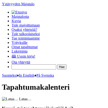
Ystävyyden Majatalo
Majatalosta
Kuvia
Tule majoittumaan
Osaksi yhteisöä?
Tule talkoolaiseksi
Tue toimintaamme
Yrityksille
Omat tapahtumat
Lukemista
🕮 Uusin kirja!
Ota yhteyttä
Suomeksi
♦
In English
♦
På Svenska
Tapahtumakalenteri
Lataa…