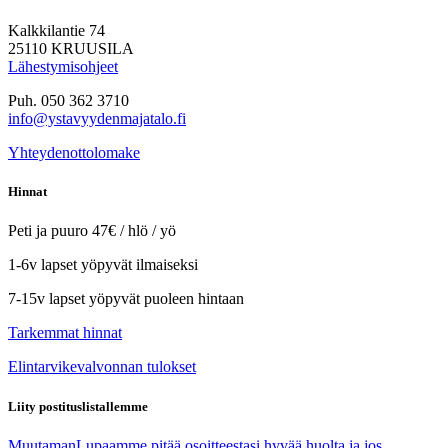
Kalkkilantie 74
25110 KRUUSILA
Lähestymisohjeet
Puh. 050 362 3710
info@ystavyydenmajatalo.fi
Yhteydenottolomake
Hinnat
Peti ja puuro 47€ / hlö / yö
1-6v lapset yöpyvät ilmaiseksi
7-15v lapset yöpyvät puoleen hintaan
Tarkemmat hinnat
Elintarvikevalvonnan tulokset
Liity postituslistallemme
Muutaman
Lupaamme pitää osoitteestasi hyvää huolta ja jos