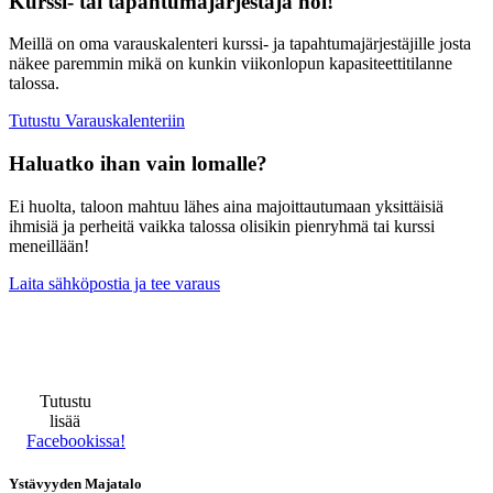
Kurssi- tai tapahtumajärjestäjä hoi!
Meillä on oma varauskalenteri kurssi- ja tapahtumajärjestäjille josta
näkee paremmin mikä on kunkin viikonlopun kapasiteettitilanne
talossa.
Tutustu Varauskalenteriin
Haluatko ihan vain lomalle?
Ei huolta, taloon mahtuu lähes aina majoittautumaan yksittäisiä
ihmisiä ja perheitä vaikka talossa olisikin pienryhmä tai kurssi
meneillään!
Laita sähköpostia ja tee varaus
Tutustu
lisää
Facebookissa!
Ystävyyden Majatalo