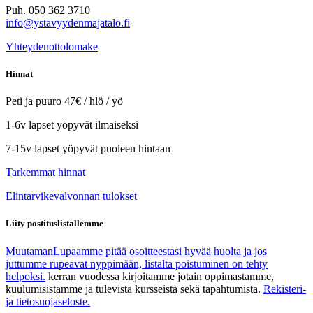
Puh. 050 362 3710
info@ystavyydenmajatalo.fi
Yhteydenottolomake
Hinnat
Peti ja puuro 47€ / hlö / yö
1-6v lapset yöpyvät ilmaiseksi
7-15v lapset yöpyvät puoleen hintaan
Tarkemmat hinnat
Elintarvikevalvonnan tulokset
Liity postituslistallemme
Muutaman
Lupaamme pitää osoitteestasi hyvää huolta ja jos
juttumme rupeavat nyppimään, listalta poistuminen on tehty
helpoksi.
kerran vuodessa kirjoitamme jotain oppimastamme,
kuulumisistamme ja tulevista kursseista sekä tapahtumista.
Rekisteri-
ja tietosuojaseloste.