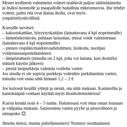
Monet teollisesti valmistetut voiteet sisältävät paljon säilöntäaineita
ja lisäksi luonnolle ja maapallolle haitallista mikromuovia. Itse tehdyt
voiteet, paitsi että ovat ihania iholla, ovat myös
ympäristöystävällisiä.
Kurssille tarvitset:
– kaksoiskattilan, höyrytyskattilan (lainattavana 4 kpl nopeimmille)
– lämmönkestävän, puhtaan lasiastian, missä voide valmistetaan
(lainattavana 4 kpl nopeimmille)
– pienen vispilän/maidonvaahdottimen, lusikoita, nuolijan
voidemassanpurkittamiseen
– lämpömittarin (minulla on 2 kpl, joita voi lainata, kun desinfioi
mittarit käytön jälkeen)
– pieniä lasipurkkeja valmista voidetta varten
Jos sinulla ei ole sopivia purkkeja voiteiden purkittamista varten,
minulta voit ostaa niitä hintaan 1,2 – 2 €
Jos kuivasit kesällä yrttejä ja sieniä, ota niitä mukaan. Kantarellia ja
kantokääpää voidaan käyttää myös ihonhoitotuotteissa!
Kurssi kestää noin 4 – 5 tuntia. Halutessasi voit ottaa oman lounaan
ja välipalaa mukaan. Saunomista varten pyyhe ja pesuvälineet ja
uimapuku 😊
Ilmoita tietosi, muista puhelinnumero! Numero osoittautunut