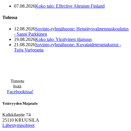
07.08.2026
Koko talo: Effective Altruism Finland
Tulossa
12.08.2026
Sovinto-ryhmähuone: Hengitysvalmennuskoulutus
- Sanni Parkkinen
19.08.2026
Koko talo: Yksityinen tilaisuus
21.08.2026
Sovinto-ryhmähuone: Kuvataideterapiakurssi -
Tuija Varjoranta
Tutustu
lisää
Facebookissa!
Ystävyyden Majatalo
Kalkkilantie 74
25110 KRUUSILA
Lähestymisohjeet