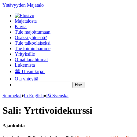
Ystävyyden Majatalo
Majatalosta
Kuvia
Tule majoittumaan
Osaksi yhteisöä?
Tule talkoolaiseksi
Tue toimintaamme
Yrityksille
Omat tapahtumat
Lukemista
🕮 Uusin kirja!
Ota yhteyttä
Suomeksi
♦
In English
♦
På Svenska
Sali: Yrttivoidekurssi
Ajankohta