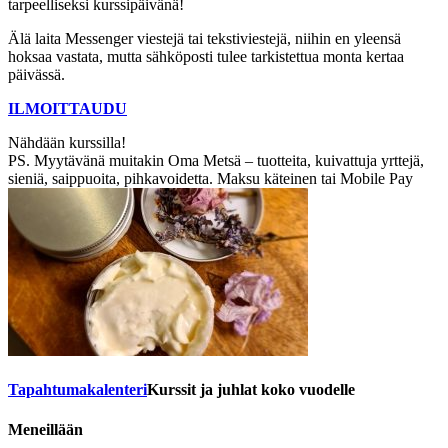
tarpeelliseksi kurssipäivänä!
Älä laita Messenger viestejä tai tekstiviestejä, niihin en yleensä
hoksaa vastata, mutta sähköposti tulee tarkistettua monta kertaa
päivässä.
ILMOITTAUDU
Nähdään kurssilla!
PS. Myytävänä muitakin Oma Metsä – tuotteita, kuivattuja yrttejä,
sieniä, saippuoita, pihkavoidetta. Maksu käteinen tai Mobile Pay
Tapahtuma­kalenteri
Kurssit ja juhlat koko vuodelle
Meneillään