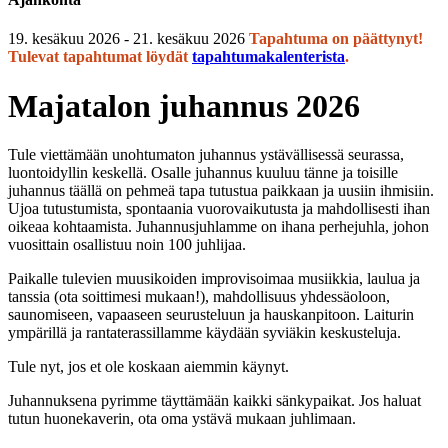
19. kesäkuu 2026 - 21. kesäkuu 2026
Tapahtuma on päättynyt!
Tulevat tapahtumat löydät
tapahtumakalenterista
.
Majatalon juhannus 2026
Tule viettämään unohtumaton juhannus ystävällisessä seurassa,
luontoidyllin keskellä. Osalle juhannus kuuluu tänne ja toisille
juhannus täällä on pehmeä tapa tutustua paikkaan ja uusiin ihmisiin.
Ujoa tutustumista, spontaania vuorovaikutusta ja mahdollisesti ihan
oikeaa kohtaamista. Juhannusjuhlamme on ihana perhejuhla, johon
vuosittain osallistuu noin 100 juhlijaa.
Paikalle tulevien muusikoiden improvisoimaa musiikkia, laulua ja
tanssia (ota soittimesi mukaan!), mahdollisuus yhdessäoloon,
saunomiseen, vapaaseen seurusteluun ja hauskanpitoon. Laiturin
ympärillä ja rantaterassillamme käydään syviäkin keskusteluja.
Tule nyt, jos et ole koskaan aiemmin käynyt.
Juhannuksena pyrimme täyttämään kaikki sänkypaikat. Jos haluat
tutun huonekaverin, ota oma ystävä mukaan juhlimaan.