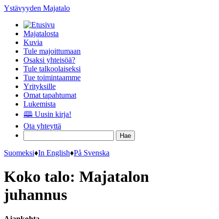
Ystävyyden Majatalo
Majatalosta
Kuvia
Tule majoittumaan
Osaksi yhteisöä?
Tule talkoolaiseksi
Tue toimintaamme
Yrityksille
Omat tapahtumat
Lukemista
🕮 Uusin kirja!
Ota yhteyttä
Suomeksi
♦
In English
♦
På Svenska
Koko talo: Majatalon
juhannus
Ajankohta