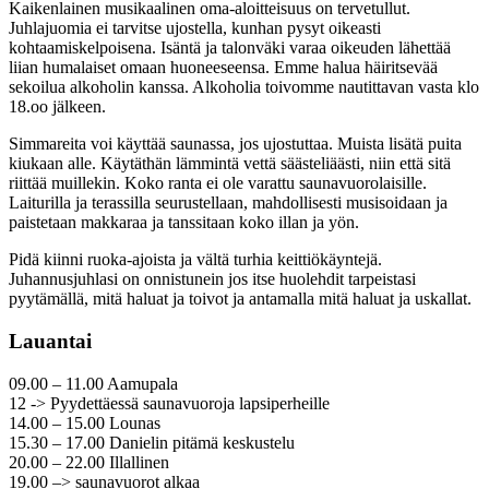
Kaikenlainen musikaalinen oma-aloitteisuus on tervetullut.
Juhlajuomia ei tarvitse ujostella, kunhan pysyt oikeasti
kohtaamiskelpoisena. Isäntä ja talonväki varaa oikeuden lähettää
liian humalaiset omaan huoneeseensa. Emme halua häiritsevää
sekoilua alkoholin kanssa. Alkoholia toivomme nautittavan vasta klo
18.oo jälkeen.
Simmareita voi käyttää saunassa, jos ujostuttaa. Muista lisätä puita
kiukaan alle. Käytäthän lämmintä vettä säästeliäästi, niin että sitä
riittää muillekin. Koko ranta ei ole varattu saunavuorolaisille.
Laiturilla ja terassilla seurustellaan, mahdollisesti musisoidaan ja
paistetaan makkaraa ja tanssitaan koko illan ja yön.
Pidä kiinni ruoka-ajoista ja vältä turhia keittiökäyntejä.
Juhannusjuhlasi on onnistunein jos itse huolehdit tarpeistasi
pyytämällä, mitä haluat ja toivot ja antamalla mitä haluat ja uskallat.
Lauantai
09.00 – 11.00 Aamupala
12 -> Pyydettäessä saunavuoroja lapsiperheille
14.00 – 15.00 Lounas
15.30 – 17.00 Danielin pitämä keskustelu
20.00 – 22.00 Illallinen
19.00 –> saunavuorot alkaa