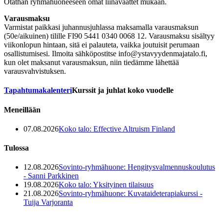
Otathan ryhmähuoneeseen omat liinavaattet mukaan.
Varausmaksu
Varmistat paikkasi juhannusjuhlassa maksamalla varausmaksun
(50e/aikuinen) tilille FI90 5441 0340 0068 12. Varausmaksu sisältyy
viikonlopun hintaan, sitä ei palauteta, vaikka joutuisit perumaan
osallistumisesi. Ilmoita sähköpostitse info@ystavyydenmajatalo.fi,
kun olet maksanut varausmaksun, niin tiedämme lähettää
varausvahvistuksen.
Tapahtuma­kalenteri
Kurssit ja juhlat koko vuodelle
Meneillään
07.08.2026
Koko talo: Effective Altruism Finland
Tulossa
12.08.2026
Sovinto-ryhmähuone: Hengitysvalmennuskoulutus
- Sanni Parkkinen
19.08.2026
Koko talo: Yksityinen tilaisuus
21.08.2026
Sovinto-ryhmähuone: Kuvataideterapiakurssi -
Tuija Varjoranta