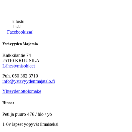
Tutustu
lisää
Facebookissa!
Ystävyyden Majatalo
Kalkkilantie 74
25110 KRUUSILA
Lähestymisohjeet
Puh. 050 362 3710
info@ystavyydenmajatalo.fi
Yhteydenottolomake
Hinnat
Peti ja puuro 47€ / hlö / yö
1-6v lapset yöpyvät ilmaiseksi