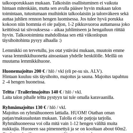
talkooporukkaan mukaan. Talkoisiin osallistuminen ei vaikuta
hintaan mitenkään, mutta sen avulla pääsee hyvin mukaan talon
toimintaan, tutustumaan muihinkin talkoolaisiin ja talonväkeen sekä
auttaa juhlien rennon hengen luomisessa. Jos tulee hyvä porukka
kokoon niin hommia ei ole paljon, 1-2 pikkuvuoroa auttamassa joko
keittiössä tai siivouksessa – aikaa juhlimiseen ja hengailuun riittää
hyvin. Talkootoiminta mahdollistaa sen että viikonlopun
täysihoitohinta pysyy alhaalla :)
Lemmikki on tervetullu, jos otat ystäväsi mukaan, muutoin emme
varaa lemmikkihuonetta ainoastaan yhdelle henkilölle. Meillä on
muutama lemmikkihuone.
Huonemajoitus 200 €
/ hlö / vkl (eli pe-su sis. ALV).
Hintaan kuuluu siis täysihoito, majoitus ja sauna. Majoitus tapahtuu
2 -4 hengen huoneissa.
Teltta / Trailerimajoitus 140 €
/ hlö / vkl.
Laita talon pihalle teltta pystyyn tai tule omalla karavaanilla.
Ryhmämajoitus 130 €
/ hlö / vkl.
Majoitus on ryhmähuoneen lattialla. HUOM! Otathan oman
patjan/makuualustan mukaan. Talolla ei ole patjoja tarjolla.
Ryhmähuoneessa voi olla mitä vain 1-12 hengen väliltä muita
nukkujia. Huoneen saa pimennettyä ja se on kooltaan about 60m2.