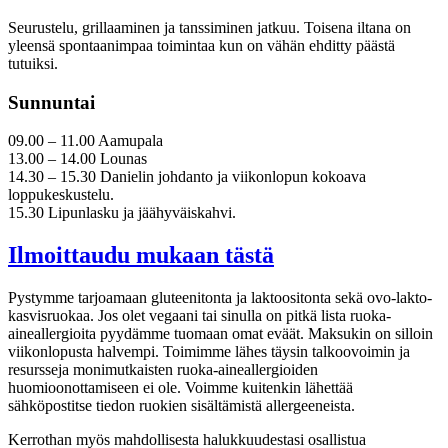
Seurustelu, grillaaminen ja tanssiminen jatkuu. Toisena iltana on
yleensä spontaanimpaa toimintaa kun on vähän ehditty päästä
tutuiksi.
Sunnuntai
09.00 – 11.00 Aamupala
13.00 – 14.00 Lounas
14.30 – 15.30 Danielin johdanto ja viikonlopun kokoava
loppukeskustelu.
15.30 Lipunlasku ja jäähyväiskahvi.
Ilmoittaudu mukaan tästä
Pystymme tarjoamaan gluteenitonta ja laktoositonta sekä ovo-lakto-
kasvisruokaa. Jos olet vegaani tai sinulla on pitkä lista ruoka-
aineallergioita pyydämme tuomaan omat eväät. Maksukin on silloin
viikonlopusta halvempi. Toimimme lähes täysin talkoovoimin ja
resursseja monimutkaisten ruoka-aineallergioiden
huomioonottamiseen ei ole. Voimme kuitenkin lähettää
sähköpostitse tiedon ruokien sisältämistä allergeeneista.
Kerrothan myös mahdollisesta halukkuudestasi osallistua