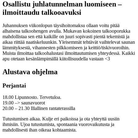
Osallistu juhlatunnelman luomiseen –
ilmoittaudu talkooavuksi
Juhannuksen viikonlopun täysihoitomaksu ollaan voitu pitää
alhaisena talkoohengen avulla. Mukavan kokoinen talkooporukka
mahdollistaa sen että kaikille on juuri sopivasti pientä tekemistä ja
aikaa riittää naatiskeluunkin. Yleisemmät tehtävät vaihtelevat saunan
lämmityksestä, vihannesten pilkkomiseen ja keittiö/tiskivuoroihin.
Muista ilmoittaa talkoohalustasi ilmoittautumisen yhteydessä. Kaikki
apu otetaan kesänlämpimällä kiitollisuudella vastaan <3
Alustava ohjelma
Perjantai
18.00 Lipunnosto. Tervetuloa.
19.00 –> saunavuorot
20.00 – 21.30 Illallinen rantaterassilla
Tutustumisen aikaa. Kulje eri paikoissa ja ota yhteyttä uusiin
ihmisiin. Ujoa tutustumista, spontaania vuorovaikutusta ja
mahdollisesti ihan oikeaa kohtaamista.