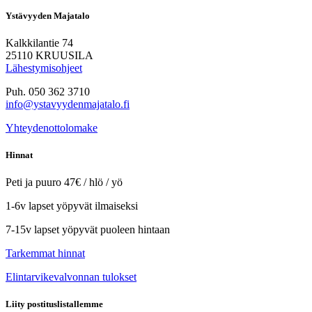
Ystävyyden Majatalo
Kalkkilantie 74
25110 KRUUSILA
Lähestymisohjeet
Puh. 050 362 3710
info@ystavyydenmajatalo.fi
Yhteydenottolomake
Hinnat
Peti ja puuro 47€ / hlö / yö
1-6v lapset yöpyvät ilmaiseksi
7-15v lapset yöpyvät puoleen hintaan
Tarkemmat hinnat
Elintarvikevalvonnan tulokset
Liity postituslistallemme