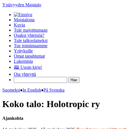
Ystävyyden Majatalo
Majatalosta
Kuvia
Tule majoittumaan
Osaksi yhteisöä?
Tule talkoolaiseksi
Tue toimintaamme
Yrityksille
Omat tapahtumat
Lukemista
🕮 Uusin kirja!
Ota yhteyttä
Suomeksi
♦
In English
♦
På Svenska
Koko talo: Holotropic ry
Ajankohta