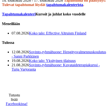
14. toukokuu 2026 - 17. toukokuu 2026
Tapahtuma on päättynyt!
Tulevat tapahtumat löydät
tapahtumakalenterista
.
Tapahtuma­kalenteri
Kurssit ja juhlat koko vuodelle
Meneillään
07.08.2026
Koko talo: Effective Altruism Finland
Tulossa
12.08.2026
Sovinto-ryhmähuone: Hengitysvalmennuskoulutus
- Sanni Parkkinen
19.08.2026
Koko talo: Yksityinen tilaisuus
21.08.2026
Sovinto-ryhmähuone: Kuvataideterapiakurssi -
Tuija Varjoranta
Tutustu
lisää
Facebookissa!