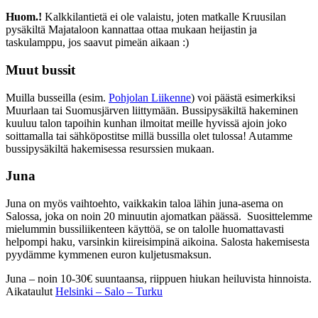
Huom.!
Kalkkilantietä ei ole valaistu, joten matkalle Kruusilan
pysäkiltä Majataloon kannattaa ottaa mukaan heijastin ja
taskulamppu, jos saavut pimeän aikaan :)
Muut bussit
Muilla busseilla (esim.
Pohjolan Liikenne
) voi päästä esimerkiksi
Muurlaan tai Suomusjärven liittymään. Bussipysäkiltä hakeminen
kuuluu talon tapoihin kunhan ilmoitat meille hyvissä ajoin joko
soittamalla tai sähköpostitse millä bussilla olet tulossa! Autamme
bussipysäkiltä hakemisessa resurssien mukaan.
Juna
Juna on myös vaihtoehto, vaikkakin taloa lähin juna-asema on
Salossa, joka on noin 20 minuutin ajomatkan päässä. Suosittelemme
mielummin bussiliikenteen käyttöä, se on talolle huomattavasti
helpompi haku, varsinkin kiireisimpinä aikoina. Salosta hakemisesta
pyydämme kymmenen euron kuljetusmaksun.
Juna – noin 10-30€ suuntaansa, riippuen hiukan heiluvista hinnoista.
Aikataulut
Helsinki – Salo – Turku