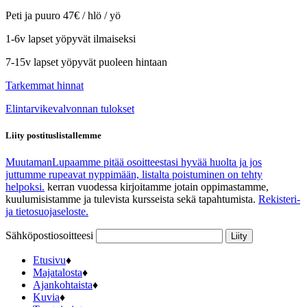
Peti ja puuro 47€ / hlö / yö
1-6v lapset yöpyvät ilmaiseksi
7-15v lapset yöpyvät puoleen hintaan
Tarkemmat hinnat
Elintarvikevalvonnan tulokset
Liity postituslistallemme
Muutaman
Lupaamme pitää osoitteestasi hyvää huolta ja jos
juttumme rupeavat nyppimään, listalta poistuminen on tehty
helpoksi.
kerran vuodessa kirjoitamme jotain oppimastamme,
kuulumisistamme ja tulevista kursseista sekä tapahtumista.
Rekisteri-
ja tietosuojaseloste.
Sähköpostiosoitteesi
Etusivu
♦
Majatalosta
♦
Ajankohtaista
♦
Kuvia
♦