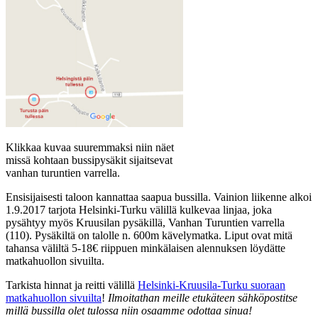
Klikkaa kuvaa suuremmaksi niin näet
missä kohtaan bussipysäkit sijaitsevat
vanhan turuntien varrella.
Ensisijaisesti taloon kannattaa saapua bussilla. Vainion liikenne alkoi
1.9.2017 tarjota Helsinki-Turku välillä kulkevaa linjaa, joka
pysähtyy myös Kruusilan pysäkillä, Vanhan Turuntien varrella
(110). Pysäkiltä on talolle n. 600m kävelymatka. Liput ovat mitä
tahansa väliltä 5-18€ riippuen minkälaisen alennuksen löydätte
matkahuollon sivuilta.
Tarkista hinnat ja reitti välillä
Helsinki-Kruusila-Turku suoraan
matkahuollon sivuilta
!
Ilmoitathan meille etukäteen sähköpostitse
millä bussilla olet tulossa niin osaamme odottaa sinua!