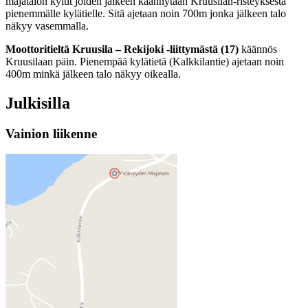
majatalon kyltit joiden jälkeen käännytään Kruusilan-risteyksestä
pienemmälle kylätielle. Sitä ajetaan noin 700m jonka jälkeen talo
näkyy vasemmalla.
Moottoritieltä
Kruusila – Rekijoki -liittymästä (17)
käännös
Kruusilaan päin. Pienempää kylätietä (Kalkkilantie) ajetaan noin
400m minkä jälkeen talo näkyy oikealla.
Julkisilla
Vainion liikenne