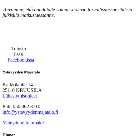
Toivomme, että noudatatte voimassaolevia turvallisuussuosituksia
julkisilla matkustaessanne.
Tutustu
lisää
Facebookissa!
Ystävyyden Majatalo
Kalkkilantie 74
25110 KRUUSILA
Lähestymisohjeet
Puh. 050 362 3710
info@ystavyydenmajatalo.fi
Yhteydenottolomake
Hinnat