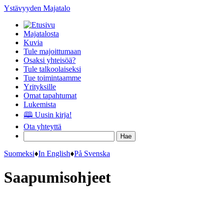
Ystävyyden Majatalo
Majatalosta
Kuvia
Tule majoittumaan
Osaksi yhteisöä?
Tule talkoolaiseksi
Tue toimintaamme
Yrityksille
Omat tapahtumat
Lukemista
🕮 Uusin kirja!
Ota yhteyttä
Suomeksi
♦
In English
♦
På Svenska
Saapumisohjeet