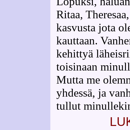
Lopuksi, haluan 
Ritaa, Theresaa, 
kasvusta jota ol
kauttaan. Vanh
kehittyä läheisr
toisinaan minull
Mutta me olemm
yhdessä, ja va
tullut minullek
LU