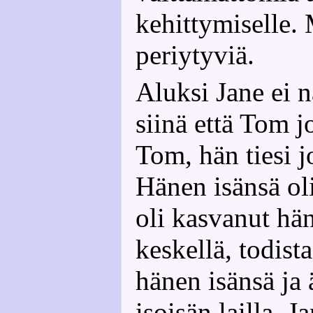
kehittymiselle.
periytyviä.
Aluksi Jane ei 
siinä että Tom j
Tom, hän tiesi j
Hänen isänsä oli
oli kasvanut hä
keskellä, todist
hänen isänsä ja 
isoisän lailla, J