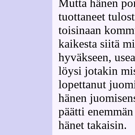
Mutta hänen pon
tuottaneet tulo
toisinaan kommu
kaikesta siitä m
hyväkseen, use
löysi jotakin mi
lopettanut juomi
hänen juomisens
päätti enemmän
hänet takaisin.