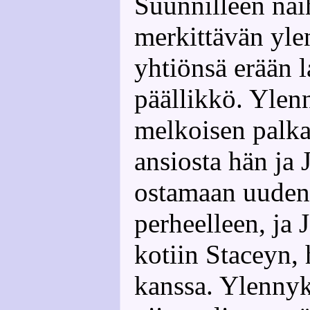
Suunnilleen näi
merkittävän yle
yhtiönsä erään l
päällikkö. Ylen
melkoisen palk
ansiosta hän ja 
ostamaan uuden
perheelleen, ja 
kotiin Staceyn,
kanssa. Ylennyk