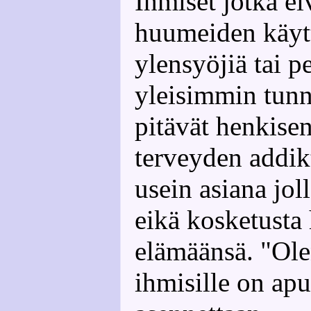
Ihmiset jotka ei
huumeiden käytt
ylensyöjiä tai p
yleisimmin tunn
pitävät henkisen
terveyden addik
usein asiana jol
eikä kosketusta
elämäänsä. "Olen
ihmisille on apu