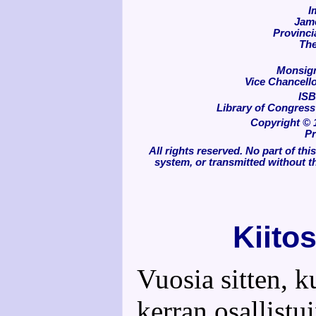
I
Jame
Provinci
The
Monsign
Vice Chancello
ISB
Library of Congres
Copyright © 1
Pr
All rights reserved. No part of th
system, or transmitted without t
Kiito
Vuosia sitten, 
kerran osallist