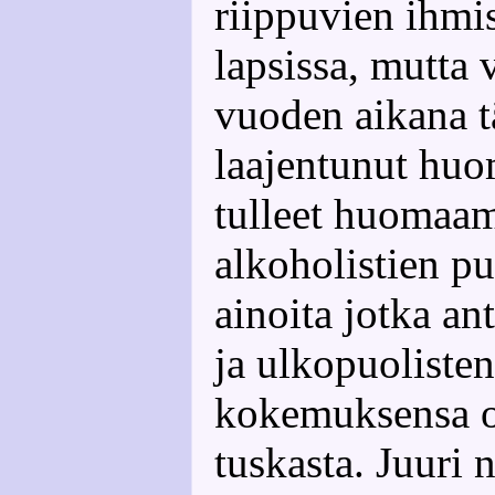
riippuvien ihmis
lapsissa, mutt
vuoden aikana t
laajentunut huo
tulleet huomaam
alkoholistien pu
ainoita jotka a
ja ulkopuoliste
kokemuksensa on
tuskasta. Juuri 