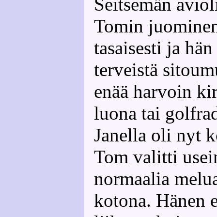
Seitsemän aviol
Tomin juominen 
tasaisesti ja hä
terveistä sitoum
enää harvoin ki
luona tai golfra
Janella oli nyt 
Tom valitti use
normaalia melua 
kotona. Hänen 