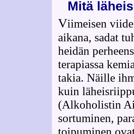
Mitä lähei
V
iimeisen viid
aikana, sadat tu
heidän perheens
terapiassa kemi
takia. Näille ihm
kuin läheisriip
(Alkoholistin A
sortuminen, par
toipuminen ovat