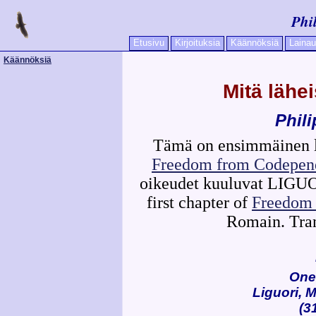
Phi
Etusivu
Kirjoituksia
Käännöksiä
Lainau
Käännöksiä
Mitä lähe
Phil
Tämä on ensimmäinen lu
Freedom from Codepen
oikeudet kuuluvat LIGUORI
first chapter of
Freedom
Romain. Tran
One 
Liguori, 
(3