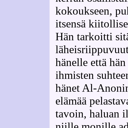
kokoukseen, puh
itsensä kiitolli
Hän tarkoitti si
läheisriippuvuut
hänelle että hä
ihmisten suhteen
hänet Al-Anonin
elämää pelastav
tavoin, haluan i
niille monille a