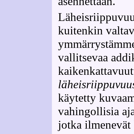
asennettaan.
Läheisriippuvuu
kuitenkin valtav
ymmärrystämme
vallitsevaa addi
kaikenkattavuut
läheisriippuvuu
käytetty kuvaam
vahingollisia aj
jotka ilmenevät 