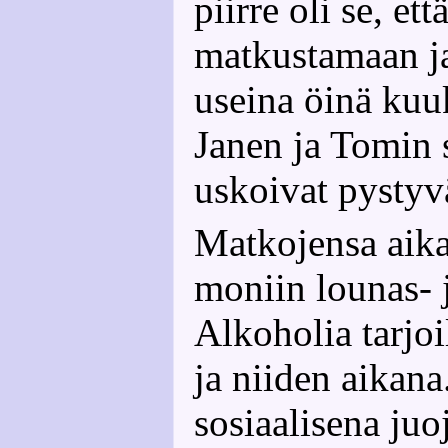
piirre oli se, et
matkustamaan j
useina öinä ku
Janen ja Tomin 
uskoivat pystyv
Matkojensa aika
moniin lounas- ja
Alkoholia tarjoi
ja niiden aikana
sosiaalisena juo