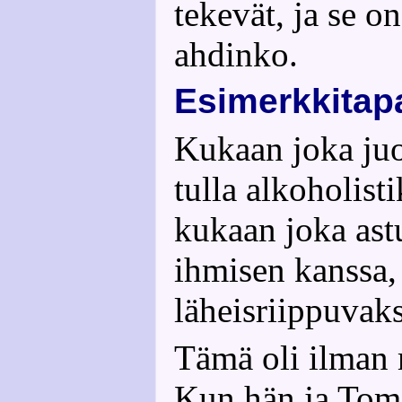
tekevät, ja se o
ahdinko.
Esimerkkitap
Kukaan joka juo
tulla alkoholist
kukaan joka ast
ihmisen kanssa, 
läheisriippuvaks
Tämä oli ilman 
Kun hän ja Tom 