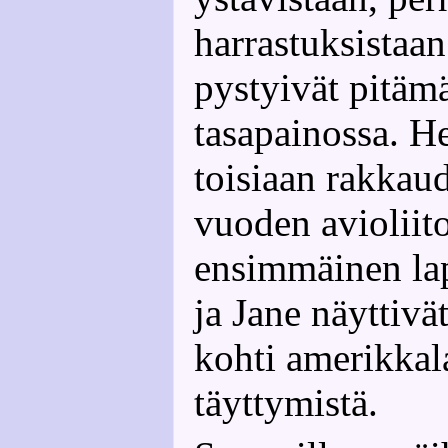
harrastuksistaan 
pystyivät pitäm
tasapainossa. He
toisiaan rakkau
vuoden avioliit
ensimmäinen lap
ja Jane näyttivä
kohti amerikkal
täyttymistä.