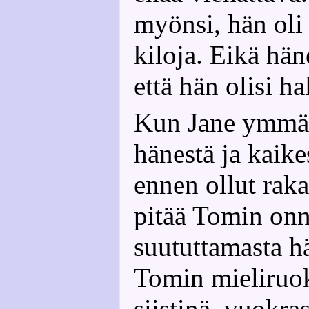
myönsi, hän oli
kiloja. Eikä hän
että hän olisi h
Kun Jane ymmärs
hänestä ja kaike
ennen ollut raka
pitää Tomin onne
suututtamasta h
Tomin mieliruok
siistinä, vuokras