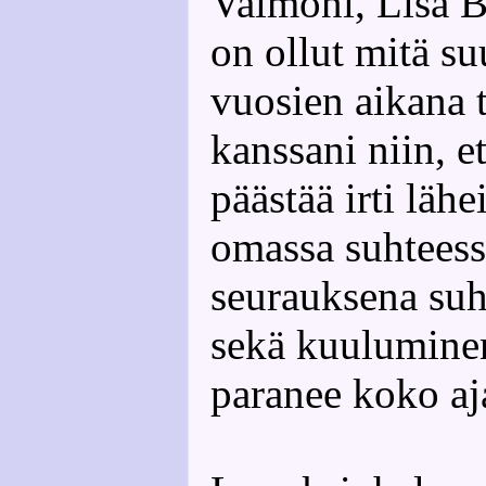
Vaimoni, Lisa B
on ollut mitä su
vuosien aikana 
kanssani niin, 
päästää irti läh
omassa suhtees
seurauksena suh
sekä kuuluminen
paranee koko aja