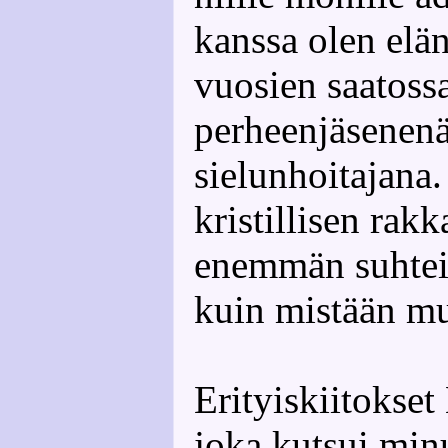
kanssa olen elän
vuosien saatoss
perheenjäsenenä
sielunhoitajana
kristillisen rak
enemmän suhteis
kuin mistään mu
Erityiskiitokse
joka kutsui min