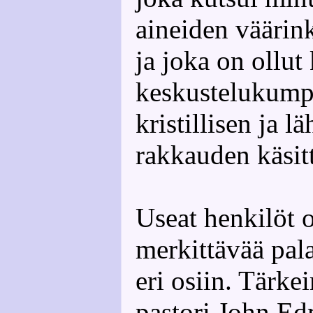
aineiden väärin
ja joka on ollu
keskustelukump
kristillisen ja l
rakkauden käsit
Useat henkilöt 
merkittävää pala
eri osiin. Tärk
pastori John Ed