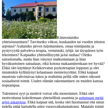
Kiinnostaisiko
yhteisöasuminen? Tarvitsetko viikon, kuukauden tai vuoden irtioton
arjestasi? Auttaisiko järven tuijottaminen, omaa toimijuutta ja
pystyvyyttä palveleva terapia, vertaistuki, tyhjä- tai täyspäisen työn
tekeminen? Kaipaatko yhteisöllisyyttä ja/tai rauhaa? Oletko
sairaslomalla, mutta liian väsynyt matkustamaan ja liian
hyväkuntoinen sairaalaan, eikä kotona makaaminenkaan tee hyvää?
Ehkä olet käyttänyt Kelakorvatun psykoterapian loppuun ja olet
muutenkin kyllästynyt kelaamaan menneisyyttäsi. Ehkä kaipaat
muutosta vahvistavaa tukea ja realistista peiliä sille miten oikeasti
sosiaalisesti toimit. Uuden elämän rakentaminen on muiden kanssa
nopeampaa.
Tulemisesi syyt ja motiivit voivat olla monenlaiset. Ehkä olet
motivoitunut kokeilemaan yhteisöllistä asumista ja
auttamaan meitä
arjen askareissa
. Ehkä kaipaat sitä, koska olet huomannut että sinun
todella pitää harjoitella arjen vuorovaikutustaitojasi. Majatalo toimii