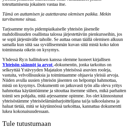
toteuttamisesta jokainen vastaa itse.
Tämä on auttamisen ja autettavana olemisen paikka. Mekin
tarvitsemme sinua.
Tarjoamme myös pidempiaikaiselle yhteisön jäsenelle
mahdollisuuden osallistua
talossa järjestettäviin pienkursseihin, jos
se sopii järjestävälle taholle. Se auttaa oman täällä olemisen alkuun
samalla kun siitä saa syvällisemmän kuvan siitä mistä koko talon
toiminnasta oikein on kysymys.
Yhdessä Ry:n hallituksen kanssa olemme luoneet kirjallisen
Yhteisön säännöt ja arvot
-dokumentin, jonka tarkoitus on
selkeyttää Ystävyyden Majatalon yhteisössä asuvien rooleja,
vastuita, velvollisuuksia ja toimintaamme ohjaavia yleisiä arvoja.
Niiden avulla uusien yhteisön jäsenten on helpompi hahmottaa,
mistä on kysymys. Dokumentti on jatkuvasti työn alla oleva yritys
hahmottaa käytäntöämme ja sitouttaa itsemme siihen, mikä parhaiten
toimii sen pohjalta, mitä arjessamme opimme. Jos olet kiinnostunut
yhteisöstämme yhteisöelämänharjoittelijana tai/ja talkoolaisena ja
haluat tietää, mitä se käytännössä tarkoittaa, kannattaa dokumentti
lukea kokonaisuudessaan.
Tule tutustumaan