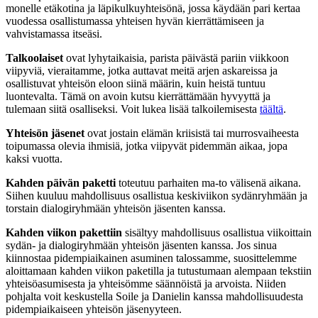
monelle etäkotina ja läpikulkuyhteisönä, jossa käydään pari kertaa
vuodessa osallistumassa yhteisen hyvän kierrättämiseen ja
vahvistamassa itseäsi.
Talkoolaiset
ovat lyhytaikaisia, parista päivästä pariin viikkoon
viipyviä, vieraitamme, jotka auttavat meitä arjen askareissa ja
osallistuvat yhteisön eloon siinä määrin, kuin heistä tuntuu
luontevalta. Tämä on avoin kutsu kierrättämään hyvyyttä ja
tulemaan siitä osalliseksi. Voit lukea lisää talkoilemisesta
täältä
.
Yhteisön jäsenet
ovat jostain elämän kriisistä tai murrosvaiheesta
toipumassa olevia ihmisiä, jotka viipyvät pidemmän aikaa, jopa
kaksi vuotta.
Kahden päivän paketti
toteutuu parhaiten ma-to välisenä aikana.
Siihen kuuluu mahdollisuus osallistua keskiviikon sydänryhmään ja
torstain dialogiryhmään yhteisön jäsenten kanssa.
Kahden viikon pakettiin
sisältyy mahdollisuus osallistua viikoittain
sydän- ja dialogiryhmään yhteisön jäsenten kanssa.
Jos sinua
kiinnostaa pidempiaikainen asuminen talossamme, suosittelemme
aloittamaan kahden viikon paketilla ja tutustumaan alempaan tekstiin
yhteisöasumisesta ja yhteisömme säännöistä ja arvoista. Niiden
pohjalta voit keskustella Soile ja Danielin kanssa mahdollisuudesta
pidempiaikaiseen yhteisön jäsenyyteen.