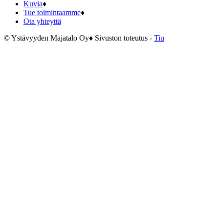
Kuvia
♦
Tue toimintaamme
♦
Ota yhteyttä
© Ystävyyden Majatalo Oy
♦
Sivuston toteutus -
Tiu