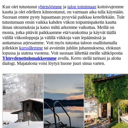
Kun olet tutustunut
yhteisöömme
ja
talon toimintaan
kotisivujemme
kautta ja olet edelleen kiinnostunut, on varmaan aika tulla käymään.
Suoraan emme pysty lupaamaan pysyvää paikkaa kenellekään. Tule
tutustumaan ensin vaikka kahden viikon toipumispaketin kautta
ilman sitoumuksia ja katso miltä arkemme vaikuttaa. Meillä on
monia, jotka pitävät paikkaamme etä/varakotina ja käyvät täällä
välillä viikonloppuja ja välillä viikkoja vain lepäämässä ja
auttamassa arjessamme. Voit myös tutustua taloon osallistumalla
jollekkin
kurssillemme
tai avoimiin juhliin juhannuksena, elokuun
lopussa ja uutena vuotena. Voit suoraan lähettää meille sähköpostia
Yhteydenottolomakkeemme
avulla. Kerro siellä tarinasi ja aloita
dialogi. Majatalosta voisi löytyä huone juuri sinua varten.