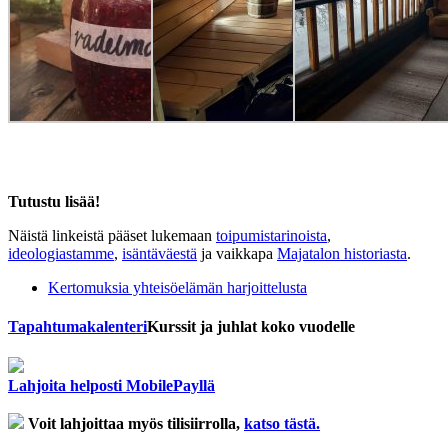
Tutustu lisää!
Näistä linkeistä pääset lukemaan
toipumistarinoista
,
ideologiastamme
,
isäntäväestä
ja vaikkapa
Majatalon historiasta
.
Kertomuksia yhteisöelämän harjoittelusta
Tapahtuma­kalenteri
Kurssit ja juhlat koko vuodelle
Lahjoita helposti MobilePayllä
Voit lahjoittaa myös tilisiirrolla,
katso tästä.