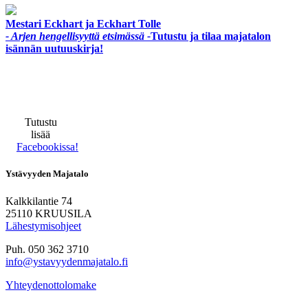
Mestari Eckhart ja Eckhart Tolle
- Arjen hengellisyyttä etsimässä -
Tutustu ja tilaa majatalon
isännän uutuuskirja!
Tutustu
lisää
Facebookissa!
Ystävyyden Majatalo
Kalkkilantie 74
25110 KRUUSILA
Lähestymisohjeet
Puh. 050 362 3710
info@ystavyydenmajatalo.fi
Yhteydenottolomake