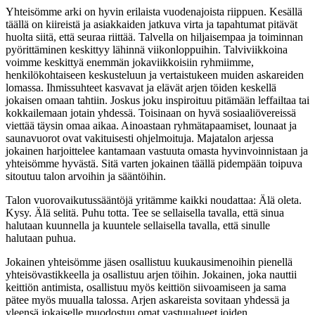
Yhteisömme arki on hyvin erilaista vuodenajoista riippuen. Kesällä
täällä on kiireistä ja asiakkaiden jatkuva virta ja tapahtumat pitävät
huolta siitä, että seuraa riittää. Talvella on hiljaisempaa ja toiminnan
pyörittäminen keskittyy lähinnä viikonloppuihin. Talviviikkoina
voimme keskittyä enemmän jokaviikkoisiin ryhmiimme,
henkilökohtaiseen keskusteluun ja vertaistukeen muiden askareiden
lomassa. Ihmissuhteet kasvavat ja elävät arjen töiden keskellä
jokaisen omaan tahtiin. Joskus joku inspiroituu pitämään leffailtaa tai
kokkailemaan jotain yhdessä. Toisinaan on hyvä sosiaaliövereissä
viettää täysin omaa aikaa. Ainoastaan ryhmätapaamiset, lounaat ja
saunavuorot ovat vakituisesti ohjelmoituja. Majatalon arjessa
jokainen harjoittelee kantamaan vastuuta omasta hyvinvoinnistaan ja
yhteisömme hyvästä. Sitä varten jokainen täällä pidempään toipuva
sitoutuu talon arvoihin ja sääntöihin.
Talon vuorovaikutussääntöjä yritämme kaikki noudattaa: Älä oleta.
Kysy. Älä selitä. Puhu totta. Tee se sellaisella tavalla, että sinua
halutaan kuunnella ja kuuntele sellaisella tavalla, että sinulle
halutaan puhua.
Jokainen yhteisömme jäsen osallistuu kuukausimenoihin pienellä
yhteisövastikkeella ja osallistuu arjen töihin. Jokainen, joka nauttii
keittiön antimista, osallistuu myös keittiön siivoamiseen ja sama
pätee myös muualla talossa. Arjen askareista sovitaan yhdessä ja
yleensä jokaiselle muodostuu omat vastuualueet joiden