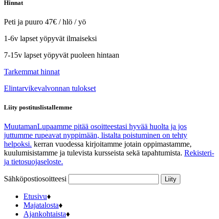
Hinnat
Peti ja puuro 47€ / hlö / yö
1-6v lapset yöpyvät ilmaiseksi
7-15v lapset yöpyvät puoleen hintaan
Tarkemmat hinnat
Elintarvikevalvonnan tulokset
Liity postituslistallemme
Muutaman
Lupaamme pitää osoitteestasi hyvää huolta ja jos
juttumme rupeavat nyppimään, listalta poistuminen on tehty
helpoksi.
kerran vuodessa kirjoitamme jotain oppimastamme,
kuulumisistamme ja tulevista kursseista sekä tapahtumista.
Rekisteri-
ja tietosuojaseloste.
Sähköpostiosoitteesi
Etusivu
♦
Majatalosta
♦
Ajankohtaista
♦