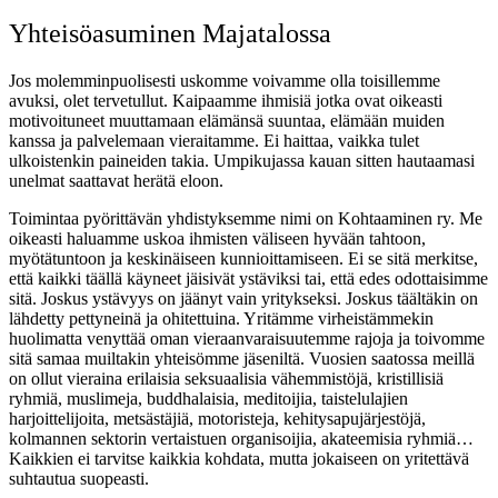
Yhteisöasuminen Majatalossa
Jos molemminpuolisesti uskomme voivamme olla toisillemme
avuksi, olet tervetullut. Kaipaamme ihmisiä jotka ovat oikeasti
motivoituneet muuttamaan elämänsä suuntaa, elämään muiden
kanssa ja palvelemaan vieraitamme. Ei haittaa, vaikka tulet
ulkoistenkin paineiden takia. Umpikujassa kauan sitten hautaamasi
unelmat saattavat herätä eloon.
Toimintaa pyörittävän yhdistyksemme nimi on Kohtaaminen ry. Me
oikeasti haluamme uskoa ihmisten väliseen hyvään tahtoon,
myötätuntoon ja keskinäiseen kunnioittamiseen. Ei se sitä merkitse,
että kaikki täällä käyneet jäisivät ystäviksi tai, että edes odottaisimme
sitä. Joskus ystävyys on jäänyt vain yritykseksi. Joskus täältäkin on
lähdetty pettyneinä ja ohitettuina. Yritämme virheistämmekin
huolimatta venyttää oman vieraanvaraisuutemme rajoja ja toivomme
sitä samaa muiltakin yhteisömme jäseniltä. Vuosien saatossa meillä
on ollut vieraina erilaisia seksuaalisia vähemmistöjä, kristillisiä
ryhmiä, muslimeja, buddhalaisia, meditoijia, taistelulajien
harjoittelijoita, metsästäjiä, motoristeja, kehitysapujärjestöjä,
kolmannen sektorin vertaistuen organisoijia, akateemisia ryhmiä…
Kaikkien ei tarvitse kaikkia kohdata, mutta jokaiseen on yritettävä
suhtautua suopeasti.